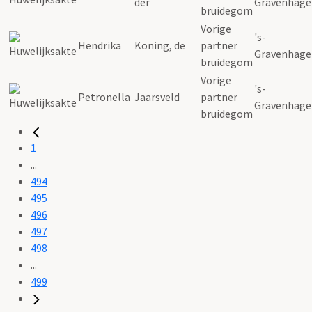
der
Gravenhage
bruidegom
Vorige
's-
Hendrika
Koning, de
partner
Gravenhage
bruidegom
Vorige
's-
Petronella
Jaarsveld
partner
Gravenhage
bruidegom
1
...
494
495
496
497
498
...
499