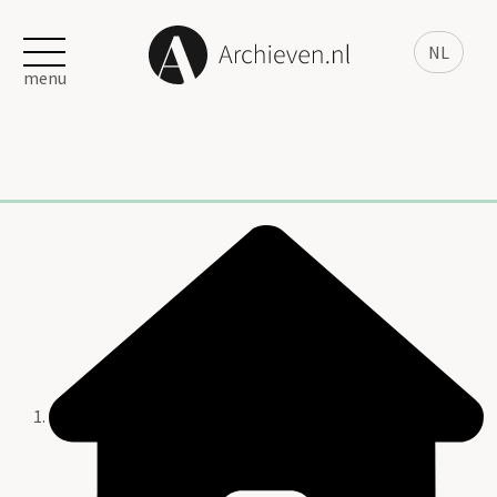
NL
menu