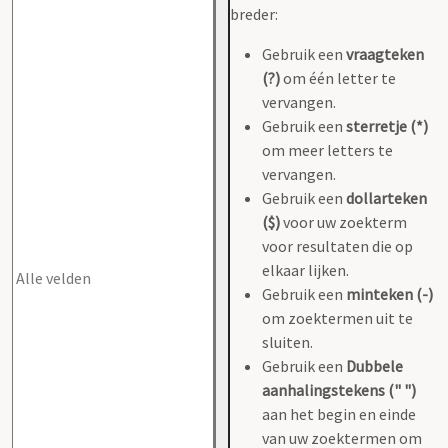
breder:
Gebruik een
vraagteken
(?)
om één letter te
vervangen.
Gebruik een
sterretje (*)
om meer letters te
vervangen.
Gebruik een
dollarteken
($)
voor uw zoekterm
voor resultaten die op
elkaar lijken.
Gebruik een
minteken (-)
om zoektermen uit te
sluiten.
Gebruik een
Dubbele
aanhalingstekens (" ")
aan het begin en einde
van uw zoektermen om