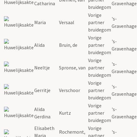
Catharina
Gravenhage
bruidegom
Vorige
's-
Maria
Versaal
partner
Gravenhage
bruidegom
Vorige
's-
Alida
Bruin, de
partner
Gravenhage
bruidegom
Vorige
's-
Neeltje
Spronse, van
partner
Gravenhage
bruidegom
Vorige
's-
Gerritje
Verschoor
partner
Gravenhage
bruidegom
Vorige
Alida
's-
Kurtz
partner
Gerdina
Gravenhage
bruidegom
Elisabeth
Vorige
Rochemont,
's-
Maria
partner