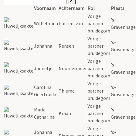
Voornaam
Achternaam
Rol
Plaats
Vorige
's-
Wilhelmina
Putten, van
partner
Gravenhage
bruidegom
Vorige
's-
Johanna
Rensen
partner
Gravenhage
bruidegom
Vorige
's-
Jannetje
Noordermeer
partner
Gravenhage
bruidegom
Vorige
Carolina
's-
Thieme
partner
Geertruida
Gravenhage
bruidegom
Vorige
Maria
's-
Kraan
partner
Catharina
Gravenhage
bruidegom
Vorige
Johanna
's-
Diemen, van
partner