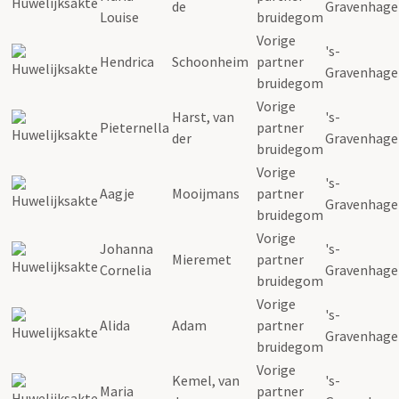
de
Gravenhage
Louise
bruidegom
Vorige
's-
Hendrica
Schoonheim
partner
Gravenhage
bruidegom
Vorige
Harst, van
's-
Pieternella
partner
der
Gravenhage
bruidegom
Vorige
's-
Aagje
Mooijmans
partner
Gravenhage
bruidegom
Vorige
Johanna
's-
Mieremet
partner
Cornelia
Gravenhage
bruidegom
Vorige
's-
Alida
Adam
partner
Gravenhage
bruidegom
Vorige
Kemel, van
's-
Maria
partner