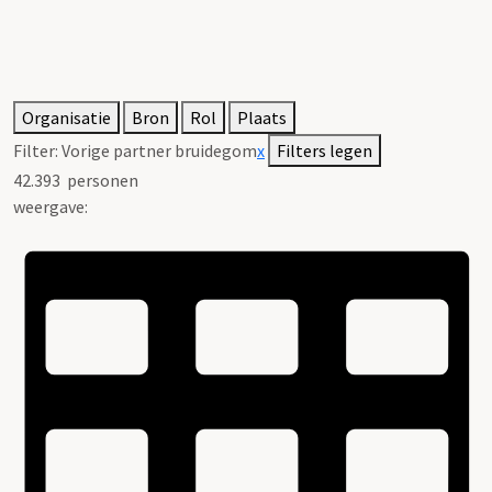
Organisatie
Bron
Rol
Plaats
Filter:
Vorige partner bruidegom
x
Filters legen
42.393
personen
weergave: