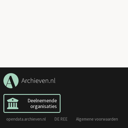
Deelnemende
organisaties
opendata.archieven.nl
DE REE
Algemene voorwaarden