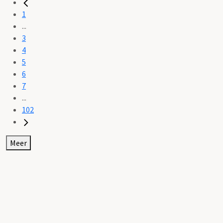
1
...
3
4
5
6
7
...
102
Meer