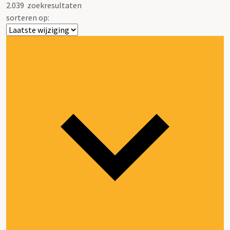
2.039
zoekresultaten
sorteren op: