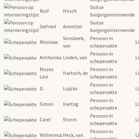
Duitse
Rolf
Hirsch
burgergeïnterneerde
Duitse
Siefried
Aronthal
burgergeïnterneerde
Sonsbeek,
Persoon in
Nicolaas
L
van
schepenakte
Persoon in
Anthonius
Linden, van
L
schepenakte
Mozes
Persoon in
Hartoch, de
L
Levi
schepenakte
Persoon in
D.
Luijckx
L
schepenakte
Persoon in
Simon
Hartog
L
schepenakte
Persoon in
Carel
Storm
L
schepenakte
Persoon in
Wilhelmus
Heck, van
L
schepenakte