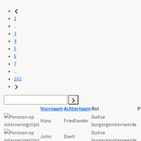
1
...
3
4
5
6
7
...
102
Voornaam
Achternaam
Rol
P
Duitse
Hans
Friedländer
burgergeïnterneerde
Duitse
John
Duell
burgergeïnterneerde