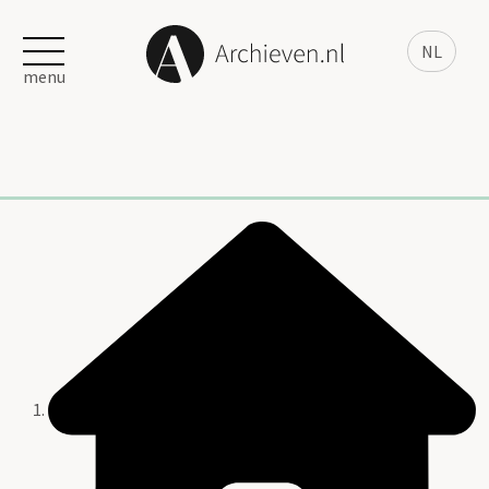
NL
menu