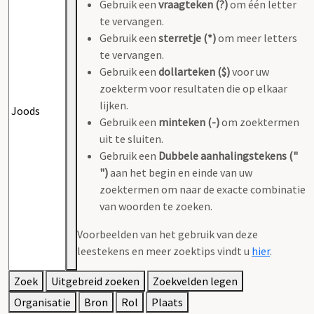
Gebruik een
vraagteken (?)
om één letter
te vervangen.
Gebruik een
sterretje (*)
om meer letters
te vervangen.
Gebruik een
dollarteken ($)
voor uw
zoekterm voor resultaten die op elkaar
lijken.
Gebruik een
minteken (-)
om zoektermen
uit te sluiten.
Gebruik een
Dubbele aanhalingstekens ("
")
aan het begin en einde van uw
zoektermen om naar de exacte combinatie
van woorden te zoeken.
Voorbeelden van het gebruik van deze
leestekens en meer zoektips vindt u
hier
.
Zoek
Uitgebreid zoeken
Zoekvelden legen
Organisatie
Bron
Rol
Plaats