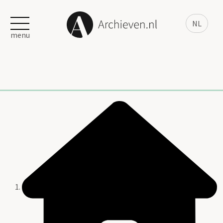
NL
menu