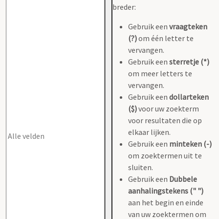
breder:
Gebruik een
vraagteken
(?)
om één letter te
vervangen.
Gebruik een
sterretje (*)
om meer letters te
vervangen.
Gebruik een
dollarteken
($)
voor uw zoekterm
voor resultaten die op
elkaar lijken.
Gebruik een
minteken (-)
om zoektermen uit te
sluiten.
Gebruik een
Dubbele
aanhalingstekens (" ")
aan het begin en einde
van uw zoektermen om