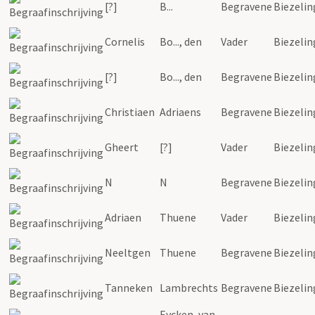
[?]
B...
Begravene
Biezelin
Cornelis
Bo..., den
Vader
Biezelin
[?]
Bo..., den
Begravene
Biezelin
Christiaen
Adriaens
Begravene
Biezelin
Gheert
[?]
Vader
Biezelin
N
N
Begravene
Biezelin
Adriaen
Thuene
Vader
Biezelin
Neeltgen
Thuene
Begravene
Biezelin
Tanneken
Lambrechts
Begravene
Biezelin
Eycken, van