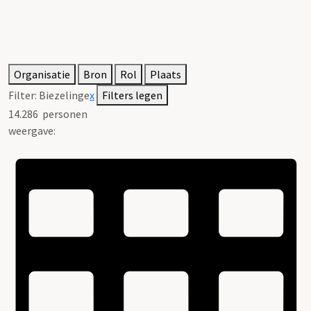
Organisatie
Bron
Rol
Plaats
Filter:
Biezelinge
x
Filters legen
14.286
personen
weergave: