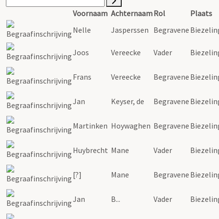
Voornaam
Achternaam
Rol
Plaats
Nelle
Jasperssen
Begravene
Biezelin
Joos
Vereecke
Vader
Biezelin
Frans
Vereecke
Begravene
Biezelin
Jan
Keyser, de
Begravene
Biezelin
Martinken
Hoywaghen
Begravene
Biezelin
Huybrecht
Mane
Vader
Biezelin
[?]
Mane
Begravene
Biezelin
Jan
B...
Vader
Biezelin