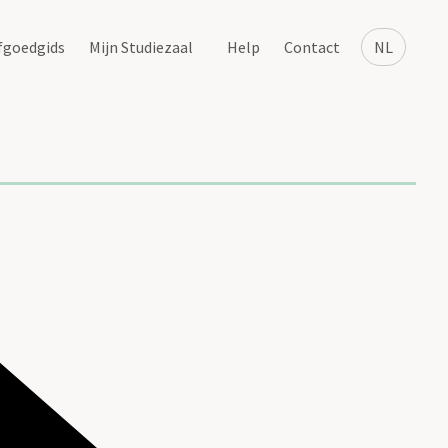
fgoedgids
Mijn Studiezaal
Help
Contact
NL