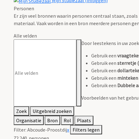
Mijn Studiezaal (inloggen)
Personen
Er zijn veel bronnen waarin personen centraal staan, zoals
materiaal. Vaak worden in een bron meerdere personen gen
Alle velden
Door leestekens in uw zoeko
Gebruik een
vraagteke
Gebruik een
sterretje (
Gebruik een
dollarteke
Gebruik een
minteken 
Gebruik een
Dubbele a
Voorbeelden van het gebrui
Zoek
Uitgebreid zoeken
Organisatie
Bron
Rol
Plaats
Filter:
Abcoude-Proostdij
x
Filters legen
72.240
personen