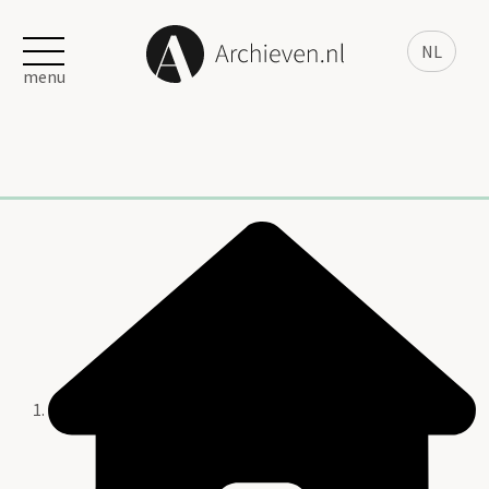
NL
menu