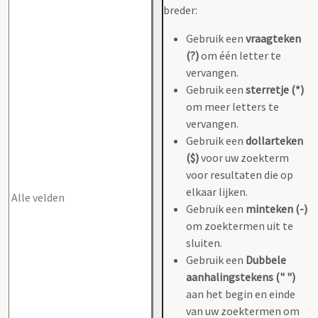
breder:
Gebruik een
vraagteken
(?)
om één letter te
vervangen.
Gebruik een
sterretje (*)
om meer letters te
vervangen.
Gebruik een
dollarteken
($)
voor uw zoekterm
voor resultaten die op
elkaar lijken.
Gebruik een
minteken (-)
om zoektermen uit te
sluiten.
Gebruik een
Dubbele
aanhalingstekens (" ")
aan het begin en einde
van uw zoektermen om