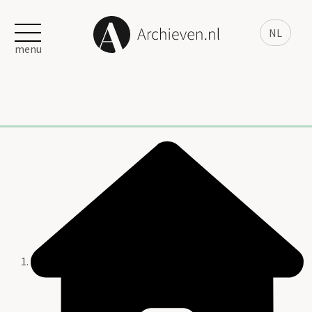
NL
menu