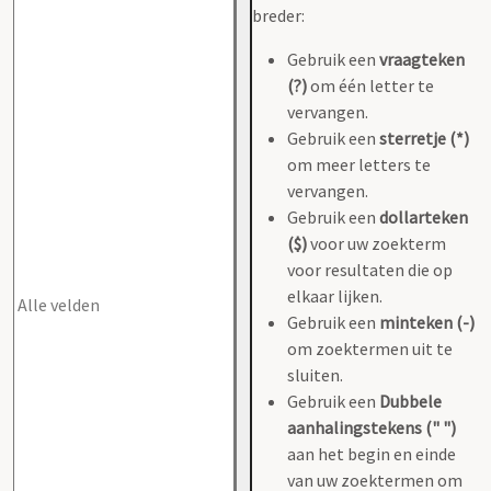
breder:
Gebruik een
vraagteken
(?)
om één letter te
vervangen.
Gebruik een
sterretje (*)
om meer letters te
vervangen.
Gebruik een
dollarteken
($)
voor uw zoekterm
voor resultaten die op
elkaar lijken.
Gebruik een
minteken (-)
om zoektermen uit te
sluiten.
Gebruik een
Dubbele
aanhalingstekens (" ")
aan het begin en einde
van uw zoektermen om