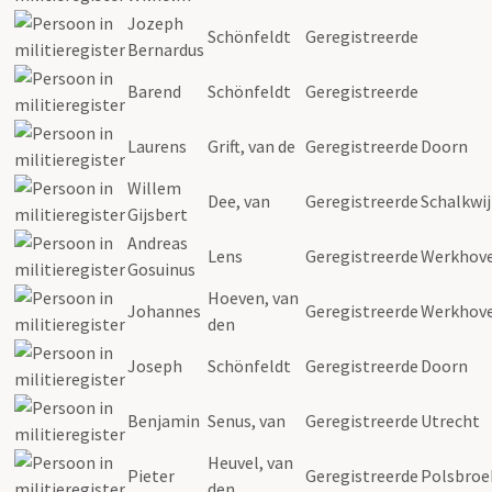
Jozeph
Schönfeldt
Geregistreerde
Bernardus
Barend
Schönfeldt
Geregistreerde
Laurens
Grift, van de
Geregistreerde
Doorn
Willem
Dee, van
Geregistreerde
Schalkwij
Gijsbert
Andreas
Lens
Geregistreerde
Werkhov
Gosuinus
Hoeven, van
Johannes
Geregistreerde
Werkhov
den
Joseph
Schönfeldt
Geregistreerde
Doorn
Benjamin
Senus, van
Geregistreerde
Utrecht
Heuvel, van
Pieter
Geregistreerde
Polsbroe
den