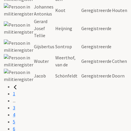
Johannes
Koot
Geregistreerde
Houten
Antonius
Gerard
Josef
Heijning
Geregistreerde
Tellie
Gijsbertus
Sontrop
Geregistreerde
Weerthof,
Wouter
Geregistreerde
Cothen
van de
Jacob
Schönfeldt
Geregistreerde
Doorn
1
...
3
4
5
6