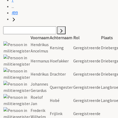
...
499
Voornaam
Achternaam
Rol
Plaats
Hendrikus
Kersing
Geregistreerde
Drieberg
Ancelmus
Hermanus
Hoefakker
Geregistreerde
Drieberg
Hendrikus
Drachter
Geregistreerde
Drieberg
Johannes
Querngester
Geregistreerde
Langbro
Gerardus
Roelof
Hobé
Geregistreerde
Langbro
Jan
Frederik
Frijlink
Geregistreerde
Wilhelm