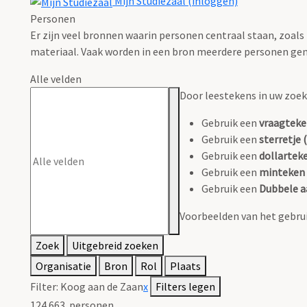
Mijn Studiezaal (inloggen)
Personen
Er zijn veel bronnen waarin personen centraal staan, zoals
materiaal. Vaak worden in een bron meerdere personen gen
Alle velden
Door leestekens in uw zoeko
Gebruik een
vraagteke
Gebruik een
sterretje (
Gebruik een
dollarteke
Gebruik een
minteken 
Gebruik een
Dubbele a
Voorbeelden van het gebrui
Zoek
Uitgebreid zoeken
Organisatie
Bron
Rol
Plaats
Filter:
Koog aan de Zaan
x
Filters legen
124.663
personen