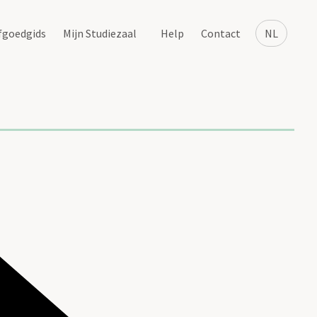
fgoedgids
Mijn Studiezaal
Help
Contact
NL