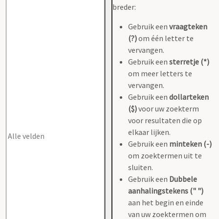
breder:
Gebruik een
vraagteken
(?)
om één letter te
vervangen.
Gebruik een
sterretje (*)
om meer letters te
vervangen.
Gebruik een
dollarteken
($)
voor uw zoekterm
voor resultaten die op
elkaar lijken.
Gebruik een
minteken (-)
om zoektermen uit te
sluiten.
Gebruik een
Dubbele
aanhalingstekens (" ")
aan het begin en einde
van uw zoektermen om