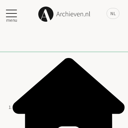
NL
menu