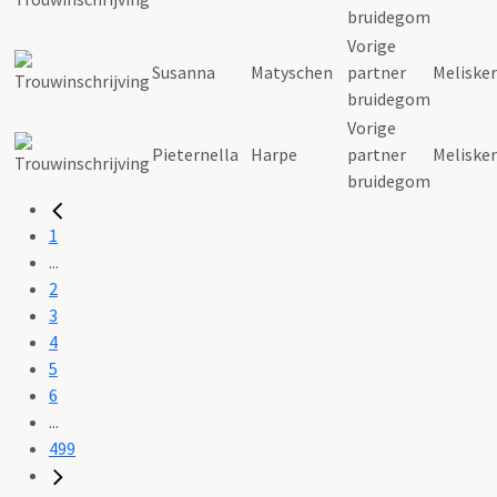
bruidegom
Vorige
Susanna
Matyschen
partner
Meliske
bruidegom
Vorige
Pieternella
Harpe
partner
Meliske
bruidegom
1
...
2
3
4
5
6
...
499