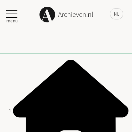
NL
menu