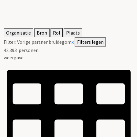
Organisatie
Bron
Rol
Plaats
Filter:
Vorige partner bruidegom
x
Filters legen
42.393
personen
weergave: