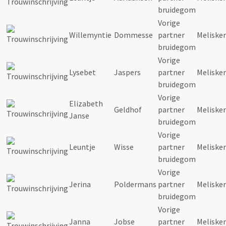
bruidegom
Vorige
Willemyntie
Dommesse
partner
Meliske
bruidegom
Vorige
Lysebet
Jaspers
partner
Meliske
bruidegom
Vorige
Elizabeth
Geldhof
partner
Meliske
Janse
bruidegom
Vorige
Leuntje
Wisse
partner
Meliske
bruidegom
Vorige
Jerina
Poldermans
partner
Meliske
bruidegom
Vorige
Janna
Jobse
partner
Meliske