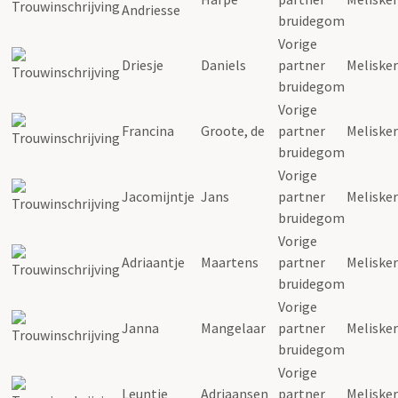
Andriesse
bruidegom
Vorige
Driesje
Daniels
partner
Meliske
bruidegom
Vorige
Francina
Groote, de
partner
Meliske
bruidegom
Vorige
Jacomijntje
Jans
partner
Meliske
bruidegom
Vorige
Adriaantje
Maartens
partner
Meliske
bruidegom
Vorige
Janna
Mangelaar
partner
Meliske
bruidegom
Vorige
Leuntje
Adriaansen
partner
Meliske