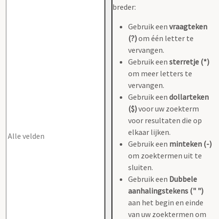
breder:
Gebruik een
vraagteken
(?)
om één letter te
vervangen.
Gebruik een
sterretje (*)
om meer letters te
vervangen.
Gebruik een
dollarteken
($)
voor uw zoekterm
voor resultaten die op
elkaar lijken.
Gebruik een
minteken (-)
om zoektermen uit te
sluiten.
Gebruik een
Dubbele
aanhalingstekens (" ")
aan het begin en einde
van uw zoektermen om