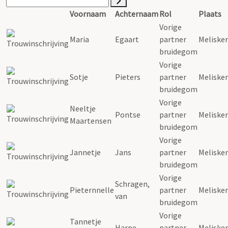
Voornaam
Achternaam
Rol
Plaats
Vorige
Maria
Egaart
partner
Meliske
bruidegom
Vorige
Sotje
Pieters
partner
Meliske
bruidegom
Vorige
Neeltje
Pontse
partner
Meliske
Maartensen
bruidegom
Vorige
Jannetje
Jans
partner
Meliske
bruidegom
Vorige
Schragen,
Pieternnelle
partner
Meliske
van
bruidegom
Vorige
Tannetje
Harpe
partner
Meliske