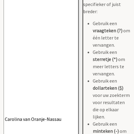
specifieker of juist
breder:
Gebruik een
vraagteken (?)
om
één letter te
vervangen.
Gebruik een
sterretje (*)
om
meer letters te
vervangen.
Gebruik een
dollarteken ($)
voor uw zoekterm
voor resultaten
die op elkaar
lijken.
Gebruik een
minteken (-)
om