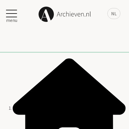
NL
menu