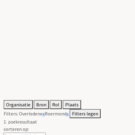
Organisatie
Bron
Rol
Plaats
Filters:
Overledene
x
Roermond
x
Filters legen
1
zoekresultaat
sorteren op: