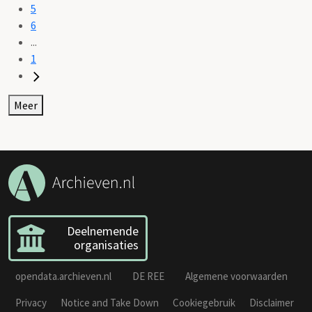
5
6
...
1
Meer
Deelnemende
organisaties
opendata.archieven.nl
DE REE
Algemene voorwaarden
Privacy
Notice and Take Down
Cookiegebruik
Disclaimer