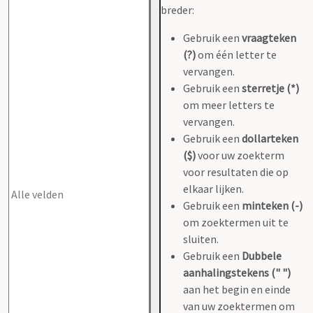
breder:
Gebruik een
vraagteken
(?)
om één letter te
vervangen.
Gebruik een
sterretje (*)
om meer letters te
vervangen.
Gebruik een
dollarteken
($)
voor uw zoekterm
voor resultaten die op
elkaar lijken.
Gebruik een
minteken (-)
om zoektermen uit te
sluiten.
Gebruik een
Dubbele
aanhalingstekens (" ")
aan het begin en einde
van uw zoektermen om