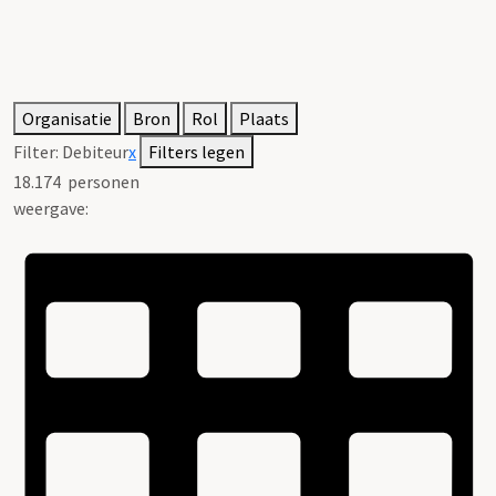
Organisatie
Bron
Rol
Plaats
Filter:
Debiteur
x
Filters legen
18.174
personen
weergave: