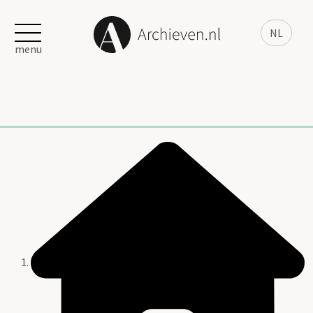
NL
menu