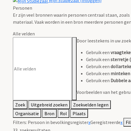
Mijn Studiezaal (inloggen)
Personen
Er zijn veel bronnen waarin personen centraal staan, zoals
materiaal. Vaak worden in een bron meerdere personen gen
Alle velden
Door leestekens in uw zoeko
Gebruik een
vraagteke
Gebruik een
sterretje (
Gebruik een
dollarteke
Gebruik een
minteken 
Gebruik een
Dubbele a
Voorbeelden van het gebrui
Zoek
Uitgebreid zoeken
Zoekvelden legen
Organisatie
Bron
Rol
Plaats
Filters:
Persoon in bevolkingsregister
x
Geregistreerde
x
Fi
33
zoekresultaten