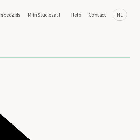
fgoedgids
Mijn Studiezaal
Help
Contact
NL