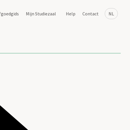
fgoedgids
Mijn Studiezaal
Help
Contact
NL