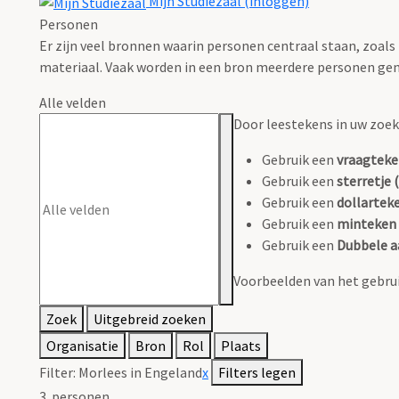
Mijn Studiezaal (inloggen)
Personen
Er zijn veel bronnen waarin personen centraal staan, zoals
materiaal. Vaak worden in een bron meerdere personen gen
Alle velden
Door leestekens in uw zoeko
Gebruik een
vraagteke
Gebruik een
sterretje (
Gebruik een
dollarteke
Gebruik een
minteken 
Gebruik een
Dubbele a
Voorbeelden van het gebrui
Zoek
Uitgebreid zoeken
Organisatie
Bron
Rol
Plaats
Filter:
Morlees in Engeland
x
Filters legen
3
personen