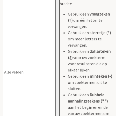
breder:
Gebruik een
vraagteken
(?)
om één letter te
vervangen.
Gebruik een
sterretje (*)
om meer letters te
vervangen.
Gebruik een
dollarteken
($)
voor uw zoekterm
voor resultaten die op
elkaar lijken.
Gebruik een
minteken (-)
om zoektermen uit te
sluiten.
Gebruik een
Dubbele
aanhalingstekens (" ")
aan het begin en einde
van uw zoektermen om