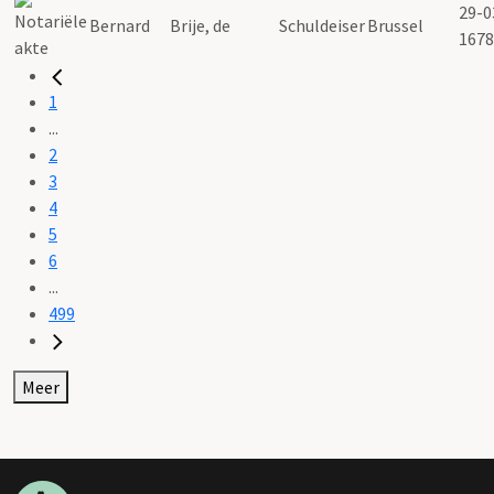
29-0
Bernard
Brije, de
Schuldeiser
Brussel
1678
1
...
2
3
4
5
6
...
499
Meer