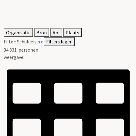
Organisatie
Bron
Rol
Plaats
Filter:
Schuldeiser
x
Filters legen
34.831
personen
weergave: