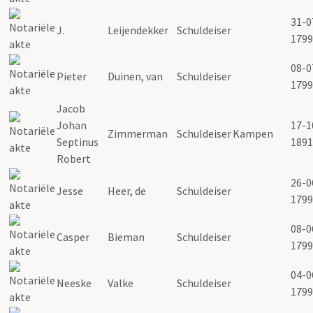
31-0
J.
Leijendekker
Schuldeiser
1799
08-0
Pieter
Duinen, van
Schuldeiser
1799
Jacob
Johan
17-1
Zimmerman
Schuldeiser
Kampen
Septinus
1891
Robert
26-0
Jesse
Heer, de
Schuldeiser
1799
08-0
Casper
Bieman
Schuldeiser
1799
04-0
Neeske
Valke
Schuldeiser
1799