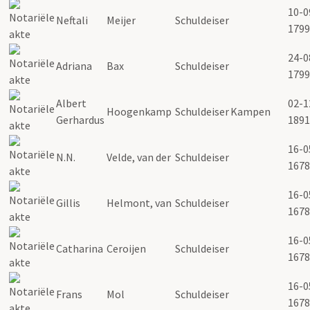
10-0
Neftali
Meijer
Schuldeiser
1799
24-0
Adriana
Bax
Schuldeiser
1799
Albert
02-1
Hoogenkamp
Schuldeiser
Kampen
Gerhardus
1891
16-0
N.N.
Velde, van der
Schuldeiser
1678
16-0
Gillis
Helmont, van
Schuldeiser
1678
16-0
Catharina
Ceroijen
Schuldeiser
1678
16-0
Frans
Mol
Schuldeiser
1678