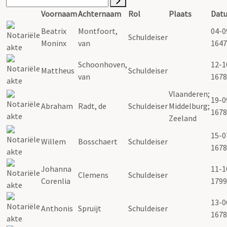
Voornaam
Achternaam
Rol
Plaats
Dat
Beatrix
Montfoort,
04-0
Schuldeiser
Moninx
van
1647
Schoonhoven,
12-1
Mattheus
Schuldeiser
van
1678
Vlaanderen;
19-0
Abraham
Radt, de
Schuldeiser
Middelburg;
1678
Zeeland
15-0
Willem
Bosschaert
Schuldeiser
1678
Johanna
11-1
Clemens
Schuldeiser
Corenlia
1799
13-0
Anthonis
Spruijt
Schuldeiser
1678