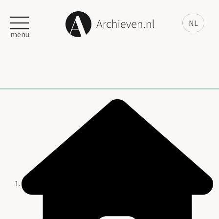
NL
menu