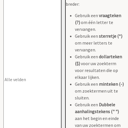
breder:
Gebruik een
vraagteken
(?)
om één letter te
vervangen.
Gebruik een
sterretje (*)
om meer letters te
vervangen.
Gebruik een
dollarteken
($)
voor uw zoekterm
voor resultaten die op
elkaar lijken.
Gebruik een
minteken (-)
om zoektermen uit te
sluiten.
Gebruik een
Dubbele
aanhalingstekens (" ")
aan het begin en einde
van uw zoektermen om