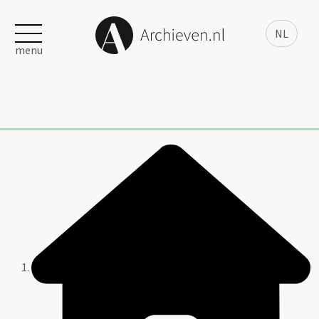
NL
menu