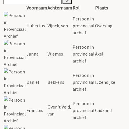
Voornaam
Achternaam
Rol
Plaats
Persoon in
Hubertus
Vijnck, van
provinciaal
Overslag
archief
Persoon in
Janna
Wiemes
provinciaal
Axel
archief
Persoon in
Daniel
Bekkens
provinciaal
IJzendijke
archief
Persoon in
Over 't Veld,
Francois
provinciaal
Cadzand
van
archief