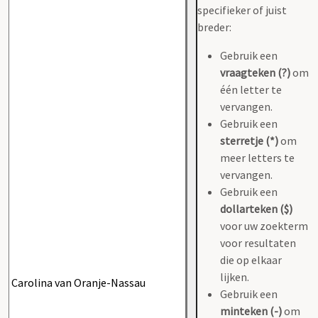
specifieker of juist
breder:
Gebruik een
vraagteken (?)
om
één letter te
vervangen.
Gebruik een
sterretje (*)
om
meer letters te
vervangen.
Gebruik een
dollarteken ($)
voor uw zoekterm
voor resultaten
die op elkaar
lijken.
Gebruik een
minteken (-)
om