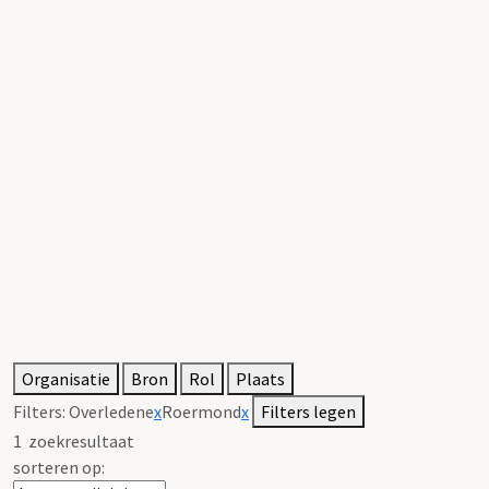
Organisatie
Bron
Rol
Plaats
Filters:
Overledene
x
Roermond
x
Filters legen
1
zoekresultaat
sorteren op: