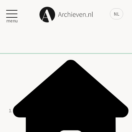
NL
menu