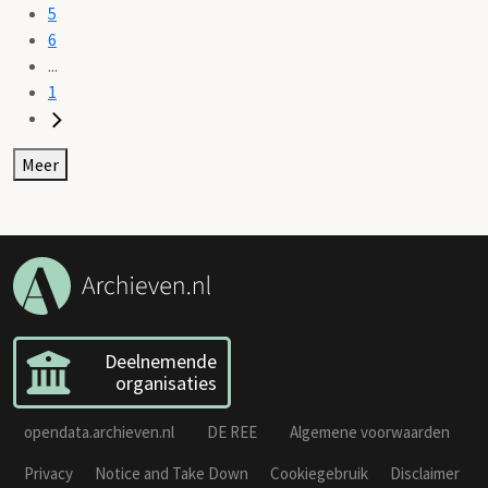
5
6
...
1
Meer
Deelnemende
organisaties
opendata.archieven.nl
DE REE
Algemene voorwaarden
Privacy
Notice and Take Down
Cookiegebruik
Disclaimer