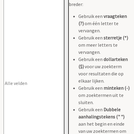
breder:
Gebruik een
vraagteken
(?)
om één letter te
vervangen.
Gebruik een
sterretje (*)
om meer letters te
vervangen.
Gebruik een
dollarteken
($)
voor uw zoekterm
voor resultaten die op
elkaar lijken.
Gebruik een
minteken (-)
om zoektermen uit te
sluiten.
Gebruik een
Dubbele
aanhalingstekens (" ")
aan het begin en einde
van uw zoektermen om