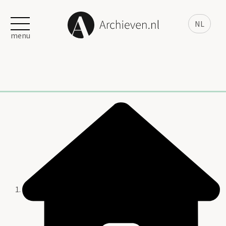
NL
menu