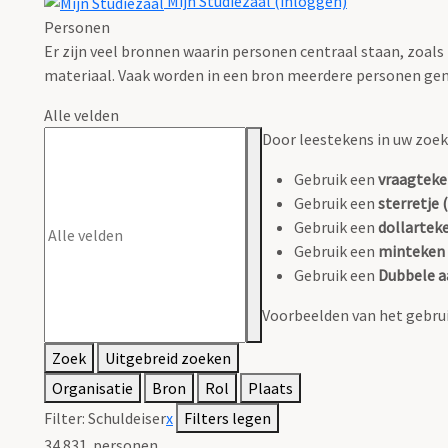
Mijn Studiezaal (inloggen)
Personen
Er zijn veel bronnen waarin personen centraal staan, zoals
materiaal. Vaak worden in een bron meerdere personen gen
Alle velden
Door leestekens in uw zoeko
Gebruik een
vraagteke
Gebruik een
sterretje (
Gebruik een
dollarteke
Gebruik een
minteken 
Gebruik een
Dubbele a
Voorbeelden van het gebrui
Zoek
Uitgebreid zoeken
Organisatie
Bron
Rol
Plaats
Filter:
Schuldeiser
x
Filters legen
34.831
personen