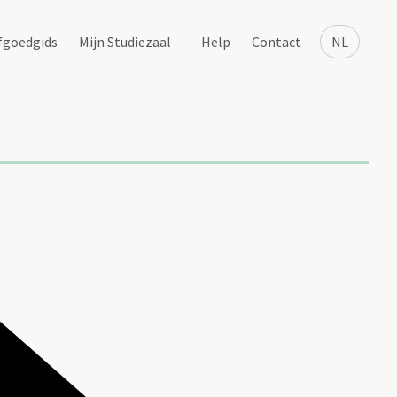
fgoedgids
Mijn Studiezaal
Help
Contact
NL