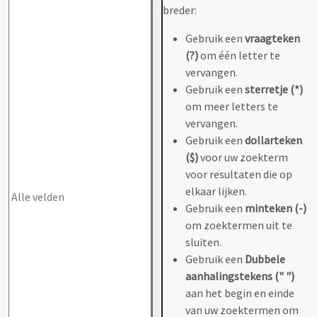
breder:
Gebruik een
vraagteken
(?)
om één letter te
vervangen.
Gebruik een
sterretje (*)
om meer letters te
vervangen.
Gebruik een
dollarteken
($)
voor uw zoekterm
voor resultaten die op
elkaar lijken.
Gebruik een
minteken (-)
om zoektermen uit te
sluiten.
Gebruik een
Dubbele
aanhalingstekens (" ")
aan het begin en einde
van uw zoektermen om