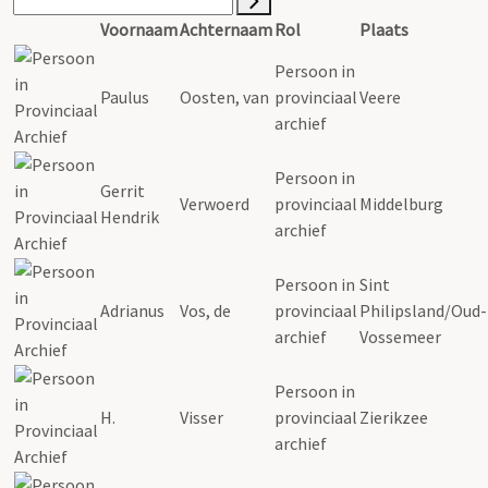
Voornaam
Achternaam
Rol
Plaats
Persoon in
Paulus
Oosten, van
provinciaal
Veere
archief
Persoon in
Gerrit
Verwoerd
provinciaal
Middelburg
Hendrik
archief
Persoon in
Sint
Adrianus
Vos, de
provinciaal
Philipsland/Oud-
archief
Vossemeer
Persoon in
H.
Visser
provinciaal
Zierikzee
archief