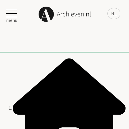
NL
menu