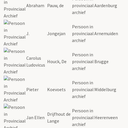
Abraham
Pauw, de
provinciaal
Aardenburg
archief
Persoon in
J.
Jongejan
provinciaal
Arnemuiden
archief
Persoon in
Carolus
Houck, De
provinciaal
Brugge
Ludovicus
archief
Persoon in
Pieter
Koevoets
provinciaal
Middelburg
archief
Persoon in
Drijfhout de
Jan Ellen
provinciaal
Heerenveen
Lange
archief