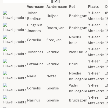
Voornaam
Achternaam
Rol
Plaats
D
Johan
's-Heer
0
Huijsse
Bruidegom
Berdinus
Abtskerke
1
Dingenus
's-Heer
2
Doorn, van
Bruidegom
Joannes
Abtskerke
1
Moeder
's-Heer
1
Cornelia
Stee, van
bruid
Abtskerke
1
's-Heer
1
Johannes
Vermue
Vader bruid
Abtskerke
1
's-Heer
1
Catharina
Vermue
Bruid
Abtskerke
1
Moeder
's-Heer
1
Maria
Nette
bruidegom
Abtskerke
1
Vader
's-Heer
1
Cornelis
Goense
bruidegom
Abtskerke
1
's-Heer
1
Marinus
Goense
Bruidegom
Abtskerke
1