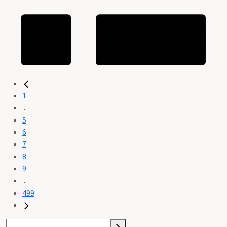
1
...
5
6
7
8
9
...
499