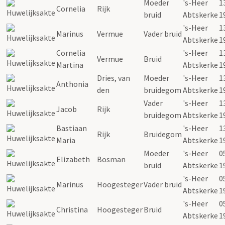
Moeder
's-Heer
1
Cornelia
Rijk
bruid
Abtskerke
1
's-Heer
1
Marinus
Vermue
Vader bruid
Abtskerke
1
Cornelia
's-Heer
1
Vermue
Bruid
Martina
Abtskerke
1
Dries, van
Moeder
's-Heer
1
Anthonia
den
bruidegom
Abtskerke
1
Vader
's-Heer
1
Jacob
Rijk
bruidegom
Abtskerke
1
Bastiaan
's-Heer
1
Rijk
Bruidegom
Maria
Abtskerke
1
Moeder
's-Heer
0
Elizabeth
Bosman
bruid
Abtskerke
1
's-Heer
0
Marinus
Hoogesteger
Vader bruid
Abtskerke
1
's-Heer
0
Christina
Hoogesteger
Bruid
Abtskerke
1