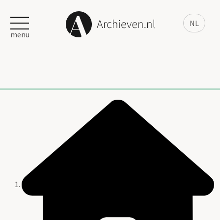
NL
menu