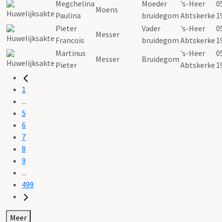
Megchelina
Moeder
's-Heer
0
Moens
Paulina
bruidegom
Abtskerke
1
Pieter
Vader
's-Heer
0
Messer
Francois
bruidegom
Abtskerke
1
Martinus
's-Heer
0
Messer
Bruidegom
Pieter
Abtskerke
1
1
...
5
6
7
8
9
...
499
Meer