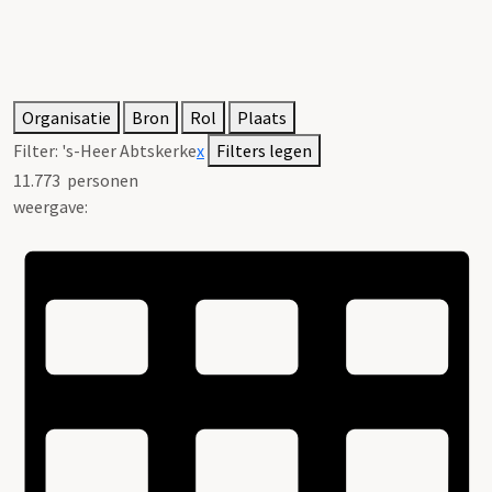
Organisatie
Bron
Rol
Plaats
Filter:
's-Heer Abtskerke
x
Filters legen
11.773
personen
weergave: