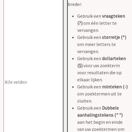
breder:
Gebruik een
vraagteken
(?)
om één letter te
vervangen.
Gebruik een
sterretje (*)
om meer letters te
vervangen.
Gebruik een
dollarteken
($)
voor uw zoekterm
voor resultaten die op
elkaar lijken.
Gebruik een
minteken (-)
om zoektermen uit te
sluiten.
Gebruik een
Dubbele
aanhalingstekens (" ")
aan het begin en einde
van uw zoektermen om