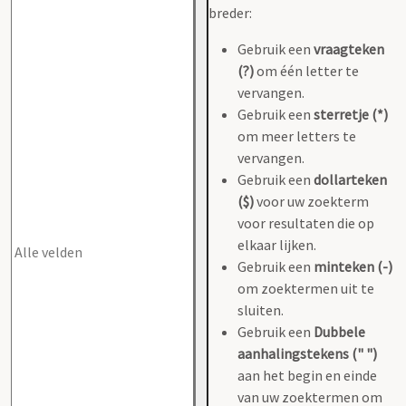
breder:
Gebruik een
vraagteken
(?)
om één letter te
vervangen.
Gebruik een
sterretje (*)
om meer letters te
vervangen.
Gebruik een
dollarteken
($)
voor uw zoekterm
voor resultaten die op
elkaar lijken.
Gebruik een
minteken (-)
om zoektermen uit te
sluiten.
Gebruik een
Dubbele
aanhalingstekens (" ")
aan het begin en einde
van uw zoektermen om