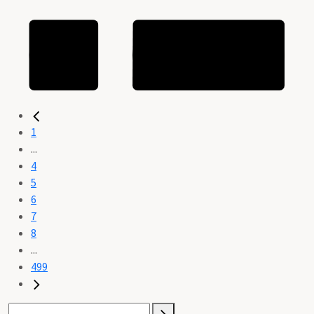
1
...
4
5
6
7
8
...
499