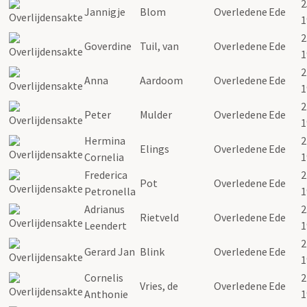
2
Jannigje
Blom
Overledene
Ede
1
2
Goverdine
Tuil, van
Overledene
Ede
1
2
Anna
Aardoom
Overledene
Ede
1
2
Peter
Mulder
Overledene
Ede
1
Hermina
2
Elings
Overledene
Ede
Cornelia
1
Frederica
2
Pot
Overledene
Ede
Petronella
1
Adrianus
2
Rietveld
Overledene
Ede
Leendert
1
2
Gerard Jan
Blink
Overledene
Ede
1
Cornelis
2
Vries, de
Overledene
Ede
Anthonie
1