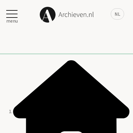
NL
menu