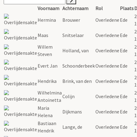
Voornaam
Achternaam
Rol
Plaats
2
Hermina
Brouwer
Overledene
Ede
1
2
Maas
Snitselaar
Overledene
Ede
1
Willem
2
Holland, van
Overledene
Ede
Steven
1
2
Evert Jan
Schoonderbeek
Overledene
Ede
1
2
Hendrika
Brink, van den
Overledene
Ede
1
Wilhelmina
2
Colijn
Overledene
Ede
Antoinetta
1
Maria
2
Dijkmans
Overledene
Ede
Helena
1
Bastiaan
2
Lange, de
Overledene
Ede
Hendrik
1