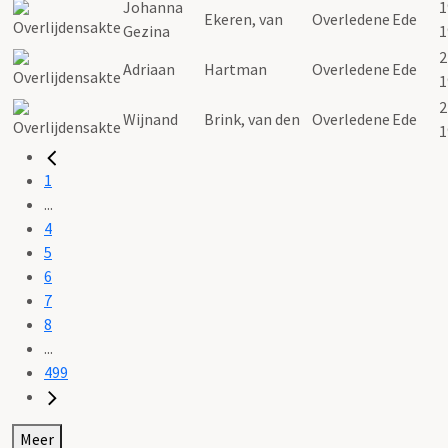
Johanna
1
Ekeren, van
Overledene
Ede
Gezina
1
2
Adriaan
Hartman
Overledene
Ede
1
2
Wijnand
Brink, van den
Overledene
Ede
1
1
...
4
5
6
7
8
...
499
Meer