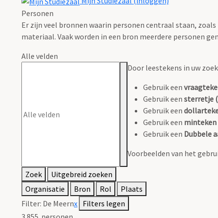
Mijn Studiezaal (inloggen)
Personen
Er zijn veel bronnen waarin personen centraal staan, zoals
materiaal. Vaak worden in een bron meerdere personen gen
Alle velden
Door leestekens in uw zoeko
Gebruik een
vraagteke
Gebruik een
sterretje (
Gebruik een
dollarteke
Gebruik een
minteken 
Gebruik een
Dubbele a
Voorbeelden van het gebrui
Zoek
Uitgebreid zoeken
Organisatie
Bron
Rol
Plaats
Filter:
De Meern
x
Filters legen
3.855
personen