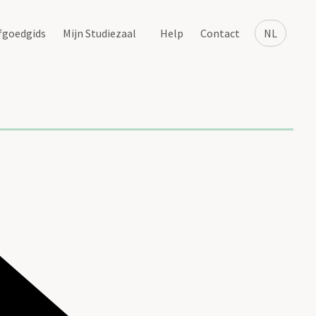
fgoedgids
Mijn Studiezaal
Help
Contact
NL