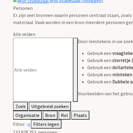
Mijn Studiezaal (inloggen)
Personen
Er zijn veel bronnen waarin personen centraal staan, zoals
materiaal. Vaak worden in een bron meerdere personen gen
Alle velden
Door leestekens in uw zoeko
Gebruik een
vraagteke
Gebruik een
sterretje (
Gebruik een
dollarteke
Gebruik een
minteken 
Gebruik een
Dubbele a
Voorbeelden van het gebrui
Zoek
Uitgebreid zoeken
Organisatie
Bron
Rol
Plaats
Filter:
-
x
Filters legen
132.828.252
personen