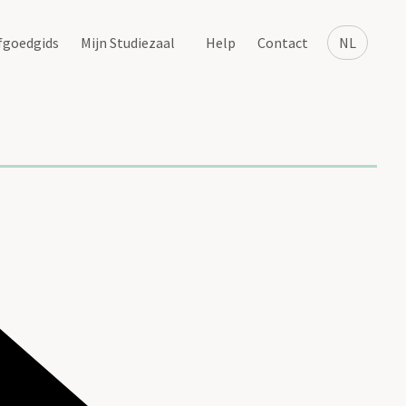
fgoedgids
Mijn Studiezaal
Help
Contact
NL