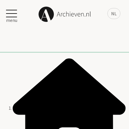
NL
menu