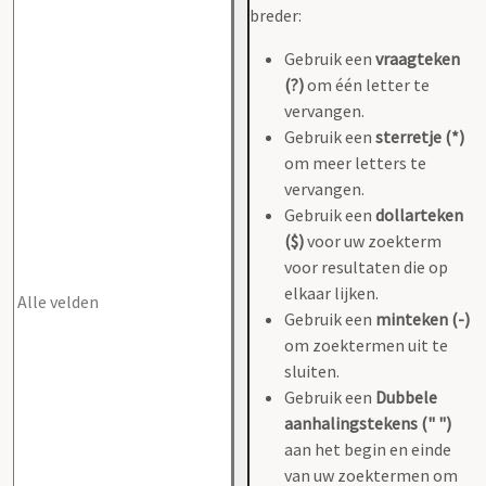
breder:
Gebruik een
vraagteken
(?)
om één letter te
vervangen.
Gebruik een
sterretje (*)
om meer letters te
vervangen.
Gebruik een
dollarteken
($)
voor uw zoekterm
voor resultaten die op
elkaar lijken.
Gebruik een
minteken (-)
om zoektermen uit te
sluiten.
Gebruik een
Dubbele
aanhalingstekens (" ")
aan het begin en einde
van uw zoektermen om