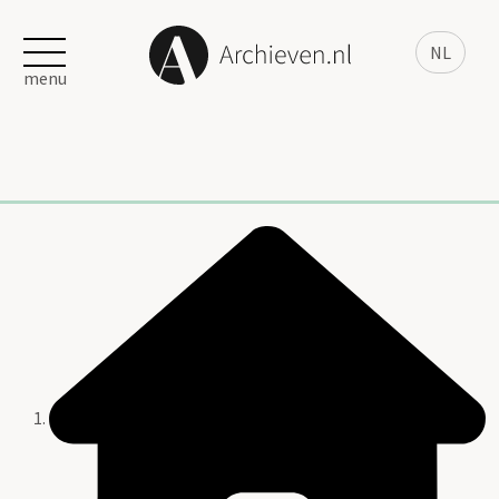
NL
menu