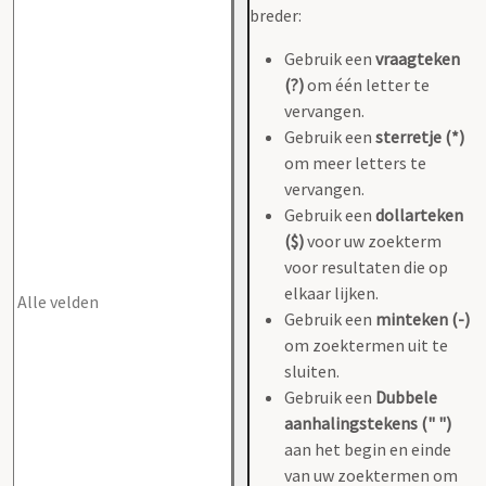
breder:
Gebruik een
vraagteken
(?)
om één letter te
vervangen.
Gebruik een
sterretje (*)
om meer letters te
vervangen.
Gebruik een
dollarteken
($)
voor uw zoekterm
voor resultaten die op
elkaar lijken.
Gebruik een
minteken (-)
om zoektermen uit te
sluiten.
Gebruik een
Dubbele
aanhalingstekens (" ")
aan het begin en einde
van uw zoektermen om