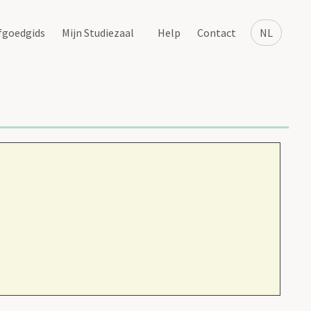
fgoedgids
Mijn Studiezaal
Help
Contact
NL