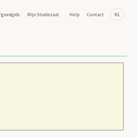
fgoedgids
Mijn Studiezaal
Help
Contact
NL