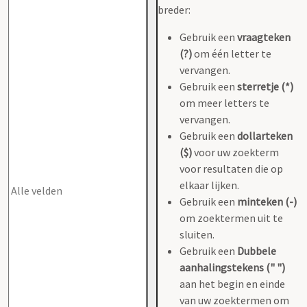
breder:
Gebruik een
vraagteken
(?)
om één letter te
vervangen.
Gebruik een
sterretje (*)
om meer letters te
vervangen.
Gebruik een
dollarteken
($)
voor uw zoekterm
voor resultaten die op
elkaar lijken.
Gebruik een
minteken (-)
om zoektermen uit te
sluiten.
Gebruik een
Dubbele
aanhalingstekens (" ")
aan het begin en einde
van uw zoektermen om