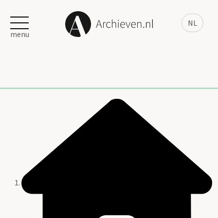
NL
menu