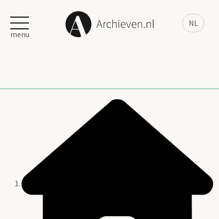
NL
menu