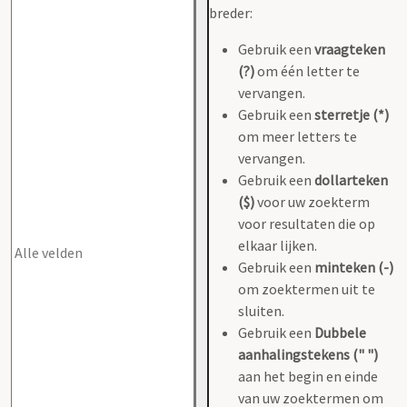
breder:
Gebruik een
vraagteken
(?)
om één letter te
vervangen.
Gebruik een
sterretje (*)
om meer letters te
vervangen.
Gebruik een
dollarteken
($)
voor uw zoekterm
voor resultaten die op
elkaar lijken.
Gebruik een
minteken (-)
om zoektermen uit te
sluiten.
Gebruik een
Dubbele
aanhalingstekens (" ")
aan het begin en einde
van uw zoektermen om