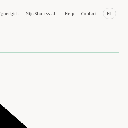
fgoedgids
Mijn Studiezaal
Help
Contact
NL