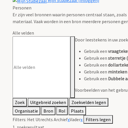
Mijn Studiezaal (inloggen)
Personen
Er zijn veel bronnen waarin personen centraal staan, zoals
materiaal. Vaak worden in een bron meerdere personen gen
Alle velden
Door leestekens in uw zoeko
Gebruik een
vraagteke
Gebruik een
sterretje (
Gebruik een
dollarteke
Gebruik een
minteken 
Gebruik een
Dubbele a
Voorbeelden van het gebrui
Zoek
Uitgebreid zoeken
Zoekvelden legen
Organisatie
Bron
Rol
Plaats
Filters:
Het Utrechts Archief
x
Vader
x
Filters legen
1
zoekresultaat