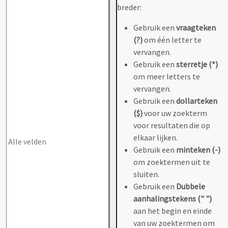
breder:
Gebruik een
vraagteken
(?)
om één letter te
vervangen.
Gebruik een
sterretje (*)
om meer letters te
vervangen.
Gebruik een
dollarteken
($)
voor uw zoekterm
voor resultaten die op
elkaar lijken.
Gebruik een
minteken (-)
om zoektermen uit te
sluiten.
Gebruik een
Dubbele
aanhalingstekens (" ")
aan het begin en einde
van uw zoektermen om