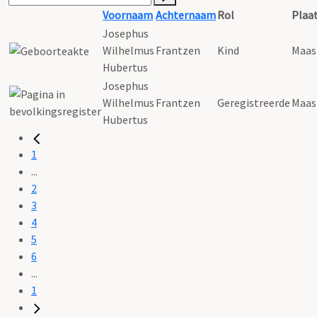
Voornaam
Achternaam
Rol
Plaa
Josephus
Wilhelmus
Frantzen
Kind
Maas
Hubertus
Josephus
Wilhelmus
Frantzen
Geregistreerde
Maas
Hubertus
1
...
2
3
4
5
6
...
1