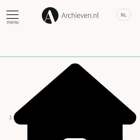
NL
menu