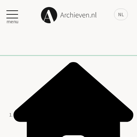
NL
menu