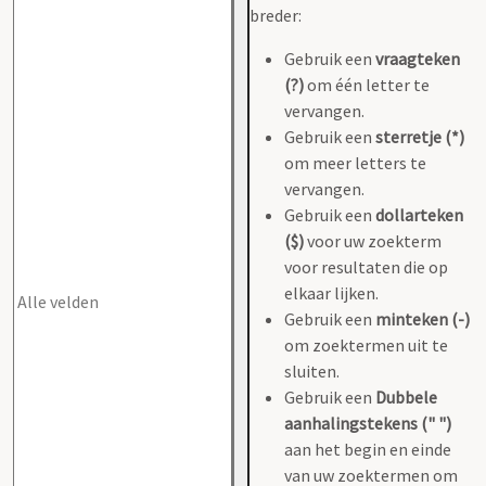
breder:
Gebruik een
vraagteken
(?)
om één letter te
vervangen.
Gebruik een
sterretje (*)
om meer letters te
vervangen.
Gebruik een
dollarteken
($)
voor uw zoekterm
voor resultaten die op
elkaar lijken.
Gebruik een
minteken (-)
om zoektermen uit te
sluiten.
Gebruik een
Dubbele
aanhalingstekens (" ")
aan het begin en einde
van uw zoektermen om