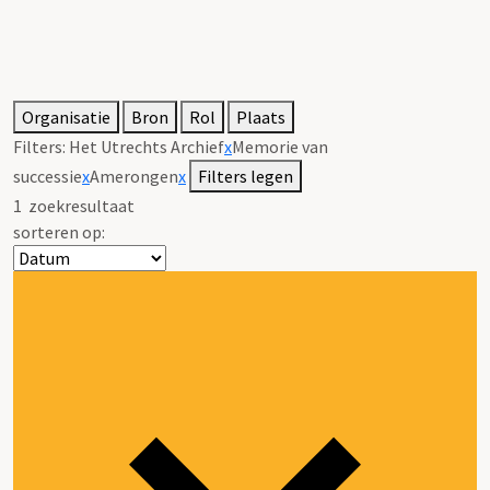
Organisatie
Bron
Rol
Plaats
Filters:
Het Utrechts Archief
x
Memorie van
successie
x
Amerongen
x
Filters legen
1
zoekresultaat
sorteren op: