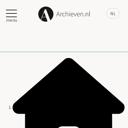
NL
menu