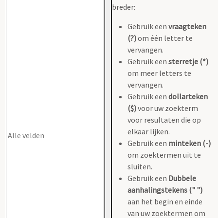
breder:
Gebruik een
vraagteken
(?)
om één letter te
vervangen.
Gebruik een
sterretje (*)
om meer letters te
vervangen.
Gebruik een
dollarteken
($)
voor uw zoekterm
voor resultaten die op
elkaar lijken.
Gebruik een
minteken (-)
om zoektermen uit te
sluiten.
Gebruik een
Dubbele
aanhalingstekens (" ")
aan het begin en einde
van uw zoektermen om