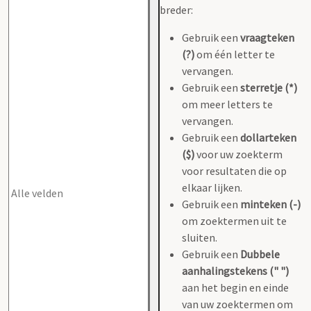
breder:
Gebruik een
vraagteken
(?)
om één letter te
vervangen.
Gebruik een
sterretje (*)
om meer letters te
vervangen.
Gebruik een
dollarteken
($)
voor uw zoekterm
voor resultaten die op
elkaar lijken.
Gebruik een
minteken (-)
om zoektermen uit te
sluiten.
Gebruik een
Dubbele
aanhalingstekens (" ")
aan het begin en einde
van uw zoektermen om