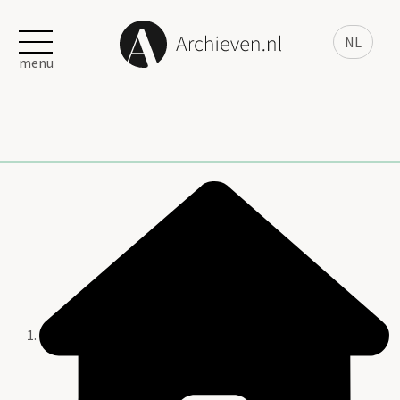
NL
menu