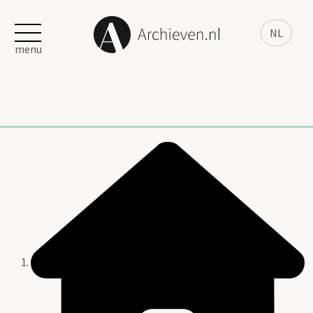
NL
menu