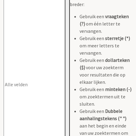
breder:
Gebruik een
vraagteken
(?)
om één letter te
vervangen.
Gebruik een
sterretje (*)
om meer letters te
vervangen.
Gebruik een
dollarteken
($)
voor uw zoekterm
voor resultaten die op
elkaar lijken.
Gebruik een
minteken (-)
om zoektermen uit te
sluiten.
Gebruik een
Dubbele
aanhalingstekens (" ")
aan het begin en einde
van uw zoektermen om