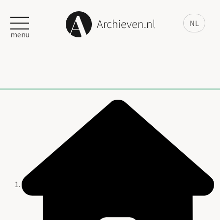
NL
menu