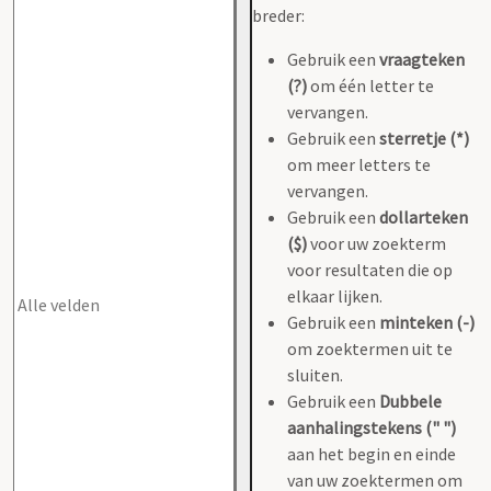
breder:
Gebruik een
vraagteken
(?)
om één letter te
vervangen.
Gebruik een
sterretje (*)
om meer letters te
vervangen.
Gebruik een
dollarteken
($)
voor uw zoekterm
voor resultaten die op
elkaar lijken.
Gebruik een
minteken (-)
om zoektermen uit te
sluiten.
Gebruik een
Dubbele
aanhalingstekens (" ")
aan het begin en einde
van uw zoektermen om