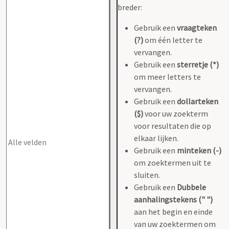
breder:
Gebruik een
vraagteken
(?)
om één letter te
vervangen.
Gebruik een
sterretje (*)
om meer letters te
vervangen.
Gebruik een
dollarteken
($)
voor uw zoekterm
voor resultaten die op
elkaar lijken.
Gebruik een
minteken (-)
om zoektermen uit te
sluiten.
Gebruik een
Dubbele
aanhalingstekens (" ")
aan het begin en einde
van uw zoektermen om