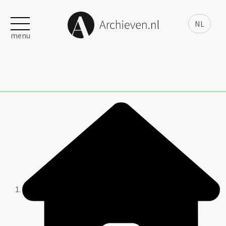
NL
menu