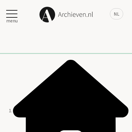
NL
menu