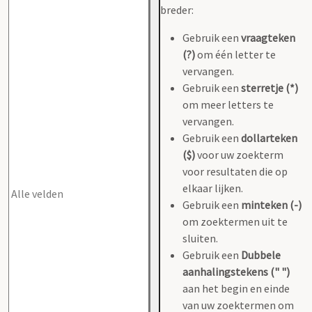
breder:
Gebruik een
vraagteken
(?)
om één letter te
vervangen.
Gebruik een
sterretje (*)
om meer letters te
vervangen.
Gebruik een
dollarteken
($)
voor uw zoekterm
voor resultaten die op
elkaar lijken.
Gebruik een
minteken (-)
om zoektermen uit te
sluiten.
Gebruik een
Dubbele
aanhalingstekens (" ")
aan het begin en einde
van uw zoektermen om