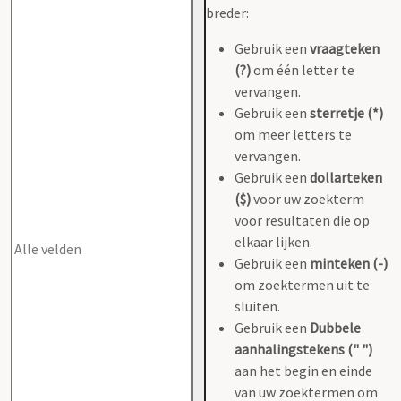
breder:
Gebruik een
vraagteken
(?)
om één letter te
vervangen.
Gebruik een
sterretje (*)
om meer letters te
vervangen.
Gebruik een
dollarteken
($)
voor uw zoekterm
voor resultaten die op
elkaar lijken.
Gebruik een
minteken (-)
om zoektermen uit te
sluiten.
Gebruik een
Dubbele
aanhalingstekens (" ")
aan het begin en einde
van uw zoektermen om