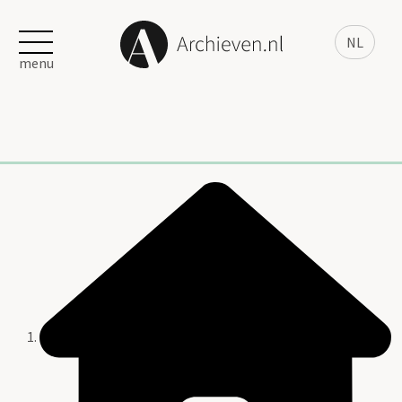
NL
menu