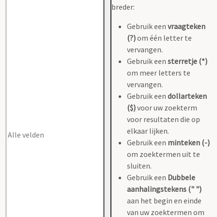
breder:
Gebruik een
vraagteken
(?)
om één letter te
vervangen.
Gebruik een
sterretje (*)
om meer letters te
vervangen.
Gebruik een
dollarteken
($)
voor uw zoekterm
voor resultaten die op
elkaar lijken.
Gebruik een
minteken (-)
om zoektermen uit te
sluiten.
Gebruik een
Dubbele
aanhalingstekens (" ")
aan het begin en einde
van uw zoektermen om