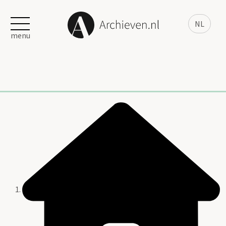
NL
menu