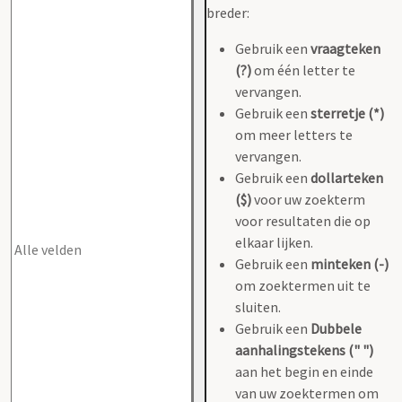
breder:
Gebruik een
vraagteken
(?)
om één letter te
vervangen.
Gebruik een
sterretje (*)
om meer letters te
vervangen.
Gebruik een
dollarteken
($)
voor uw zoekterm
voor resultaten die op
elkaar lijken.
Gebruik een
minteken (-)
om zoektermen uit te
sluiten.
Gebruik een
Dubbele
aanhalingstekens (" ")
aan het begin en einde
van uw zoektermen om