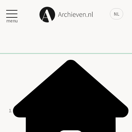
NL
menu