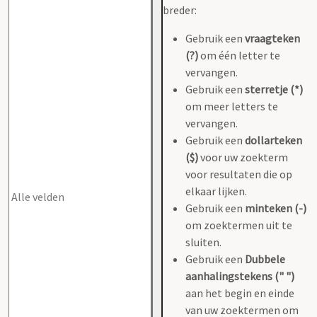
breder:
Gebruik een
vraagteken
(?)
om één letter te
vervangen.
Gebruik een
sterretje (*)
om meer letters te
vervangen.
Gebruik een
dollarteken
($)
voor uw zoekterm
voor resultaten die op
elkaar lijken.
Gebruik een
minteken (-)
om zoektermen uit te
sluiten.
Gebruik een
Dubbele
aanhalingstekens (" ")
aan het begin en einde
van uw zoektermen om