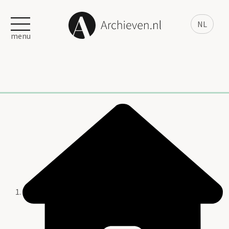
NL
menu