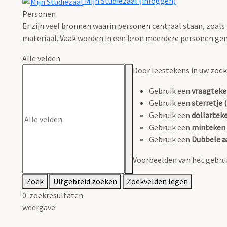
Mijn Studiezaal (inloggen)
Personen
Er zijn veel bronnen waarin personen centraal staan, zoals
materiaal. Vaak worden in een bron meerdere personen gen
Alle velden
Door leestekens in uw zoeko
Gebruik een
vraagteke
Gebruik een
sterretje (
Gebruik een
dollarteke
Gebruik een
minteken 
Gebruik een
Dubbele a
Voorbeelden van het gebrui
Zoek
Uitgebreid zoeken
Zoekvelden legen
0
zoekresultaten
weergave: