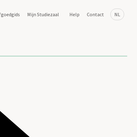
fgoedgids
Mijn Studiezaal
Help
Contact
NL