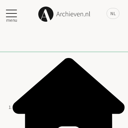
NL
menu