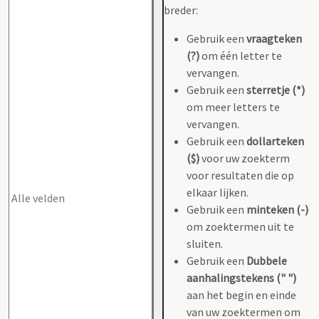
breder:
Gebruik een
vraagteken
(?)
om één letter te
vervangen.
Gebruik een
sterretje (*)
om meer letters te
vervangen.
Gebruik een
dollarteken
($)
voor uw zoekterm
voor resultaten die op
elkaar lijken.
Gebruik een
minteken (-)
om zoektermen uit te
sluiten.
Gebruik een
Dubbele
aanhalingstekens (" ")
aan het begin en einde
van uw zoektermen om