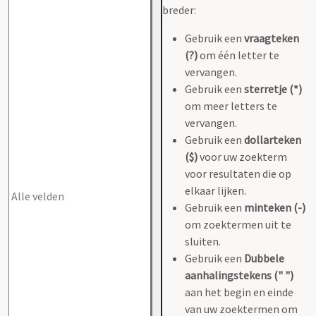
breder:
Gebruik een
vraagteken
(?)
om één letter te
vervangen.
Gebruik een
sterretje (*)
om meer letters te
vervangen.
Gebruik een
dollarteken
($)
voor uw zoekterm
voor resultaten die op
elkaar lijken.
Gebruik een
minteken (-)
om zoektermen uit te
sluiten.
Gebruik een
Dubbele
aanhalingstekens (" ")
aan het begin en einde
van uw zoektermen om