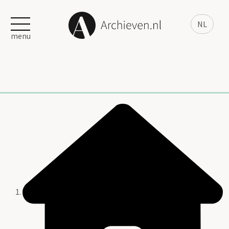
NL
menu