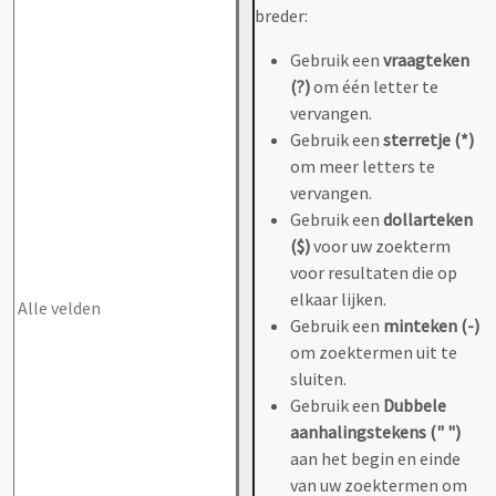
breder:
Gebruik een
vraagteken
(?)
om één letter te
vervangen.
Gebruik een
sterretje (*)
om meer letters te
vervangen.
Gebruik een
dollarteken
($)
voor uw zoekterm
voor resultaten die op
elkaar lijken.
Gebruik een
minteken (-)
om zoektermen uit te
sluiten.
Gebruik een
Dubbele
aanhalingstekens (" ")
aan het begin en einde
van uw zoektermen om