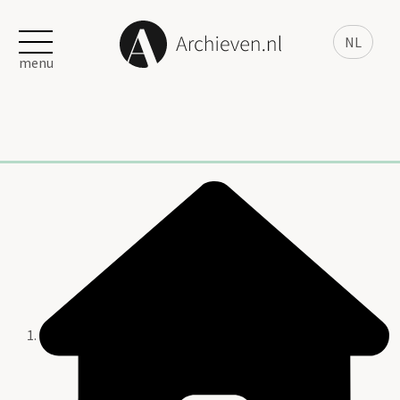
NL
menu