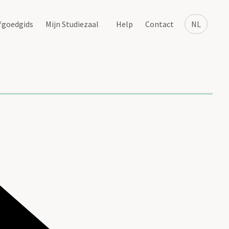
fgoedgids
Mijn Studiezaal
Help
Contact
NL