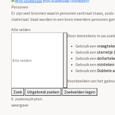
Mijn Studiezaal (inloggen)
Personen
Er zijn veel bronnen waarin personen centraal staan, zoals
materiaal. Vaak worden in een bron meerdere personen gen
Alle velden
Door leestekens in uw zoeko
Gebruik een
vraagteke
Gebruik een
sterretje (
Gebruik een
dollarteke
Gebruik een
minteken 
Gebruik een
Dubbele a
Voorbeelden van het gebrui
Zoek
Uitgebreid zoeken
Zoekvelden legen
0
zoekresultaten
weergave: