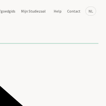
fgoedgids
Mijn Studiezaal
Help
Contact
NL