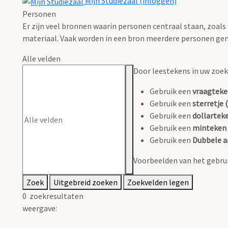
Mijn Studiezaal (inloggen)
Personen
Er zijn veel bronnen waarin personen centraal staan, zoals
materiaal. Vaak worden in een bron meerdere personen gen
Alle velden
Door leestekens in uw zoeko
Gebruik een
vraagteke
Gebruik een
sterretje (
Gebruik een
dollarteke
Gebruik een
minteken 
Gebruik een
Dubbele a
Voorbeelden van het gebrui
Zoek
Uitgebreid zoeken
Zoekvelden legen
0
zoekresultaten
weergave: