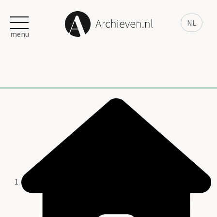
NL
menu