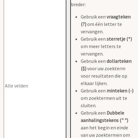
breder:
Gebruik een
vraagteken
(?)
om één letter te
vervangen.
Gebruik een
sterretje (*)
om meer letters te
vervangen.
Gebruik een
dollarteken
($)
voor uw zoekterm
voor resultaten die op
elkaar lijken.
Gebruik een
minteken (-)
om zoektermen uit te
sluiten.
Gebruik een
Dubbele
aanhalingstekens (" ")
aan het begin en einde
van uw zoektermen om