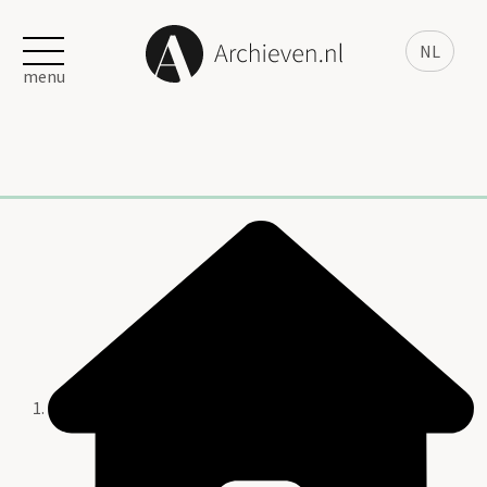
NL
menu