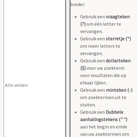
breder:
Gebruik een
vraagteken
(?)
om één letter te
vervangen.
Gebruik een
sterretje (*)
om meer letters te
vervangen.
Gebruik een
dollarteken
($)
voor uw zoekterm
voor resultaten die op
elkaar lijken.
Gebruik een
minteken (-)
om zoektermen uit te
sluiten.
Gebruik een
Dubbele
aanhalingstekens (" ")
aan het begin en einde
van uw zoektermen om